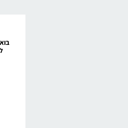
.
בוא 
ל