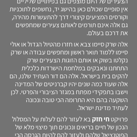
הצעירים של היום מוצפים גם בפיתויים שליליים
אין סופיים שכולם כאן בהישג יד, נחשפים לתוכניות
וקורסים המציעים קיצורי דרך להתעשרות מהירה,
גם אלה אינם תורמים לאותם צעירים שמחפשים
את דרכם בעולם.
אלה שרק סיימו צבא או חזרו מהטיול הגדול או אולי
סיימו ללמוד תואר ראשון ומחפשים עבודה או שרק
נקלטו בשוק או אותם הזוגות הצעירים שרק
התחתנו ונאבקים במלחמת הישרדות כלכלית
להקים בית בישראל. אלה הם דור העתיד שלנו, הם
אלה שעוד כמה שנים יהיו קברניטים של המדינה
וישבו בתפקידי מפתח במגזר הציבורי והפרטי. לכן
השקעה בהם היא התרומה הכי טובה ונכונה
לעתיד מדינת ישראל.
פרויקט
חי חזק
בא לעזור להם לעלות על המסלול
הנכון של חיים בריאים ונכונים תוך מיצוי מלא של
הפוטנציאל שלהם ולעזור להם להיות הגרסה הכי